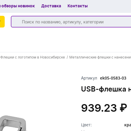
 обзоры новинок
Доставка
Контакты
г
Бренды
Флешки с логотипом в Новосибирске
Металлические флешки с нанесени
Частые вопросы
Шоу-рум
ek05-0583-03
Артикул
О компании
USB-флешка н
Вакансии
939.23 ₽
Доставка
+7 (383) 255-55-05
Цвет:
кр