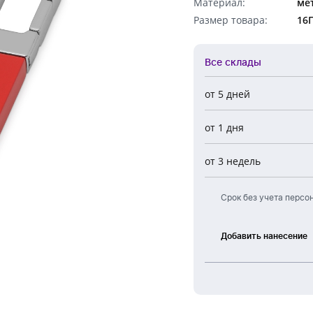
Материал:
ме
Обратный звонок
Размер товара:
16
Все склады
от 5 дней
Все склады
от 1 дня
Центральный
Новосибирск
от 3 недель
Европа
Срок без учета персо
Добавить нанесение
Лазерная
гравировка
Тампонная