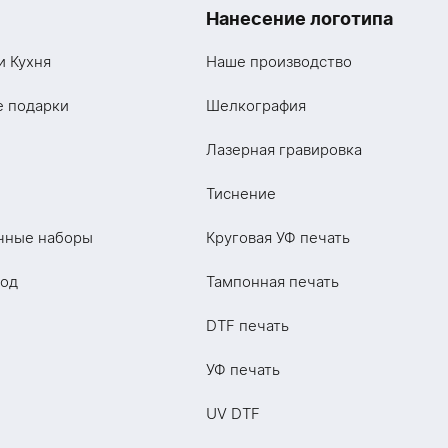
Нанесение логотипа
и Кухня
Наше производство
е подарки
Шелкография
Лазерная гравировка
Тиснение
чные наборы
Круговая УФ печать
год
Тампонная печать
DTF печать
УФ печать
UV DTF