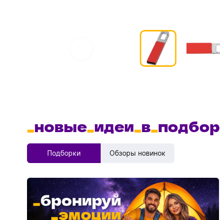
_
новые
_
идеи
_
в
_
подбор
Подборки
Обзоры новинок