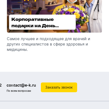
Корпоративные
Увлажнители воздуха -
подарки на День
отличный подарок
медицинского
зимой
работника
Самое лучшее и подходящее для врачей и
Разбираемся, как подарить увлажнитель
других специалистов в сфере здоровья и
воздуха, чтобы он идеально подошел к
медицины.
помещению.
2
contact@e-k.ru
Заказать звонок
По всем вопросам