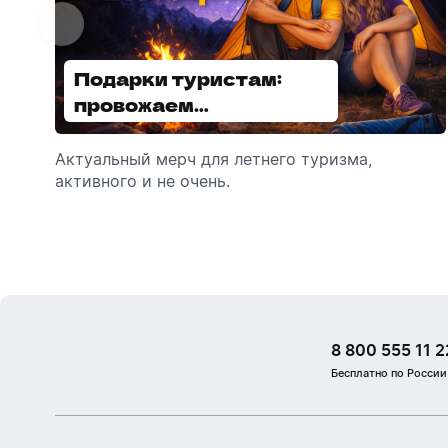
Подарки туристам:
Диспенсеры для мыла:
провожаем
выбираем модель
сотрудников в отпуск!
Актуальный мерч для летнего туризма,
Обзор автоматических диспенсеров для
активного и не очень.
мыла, которые идеально подходят для
брендирования.
8 800 555 11 2
Бесплатно по России