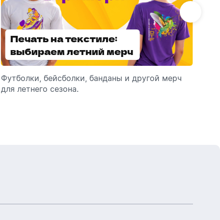
Бутылки детские
Стикеры
Вязанная одежда
Детские наборы и подарки
Печать на текстиле:
Выбираем
Новогодняя упаковка
Мерч Союзмультфильм
выбираем летний мерч
брендированные
Новогодняя посуда
зонты
Футболки, бейсболки, банданы и другой мерч
Выбираем зонты для корпоративного
Пр
для летнего сезона.
подарка: разбираем разновидности и важные
ме
технические характеристики.