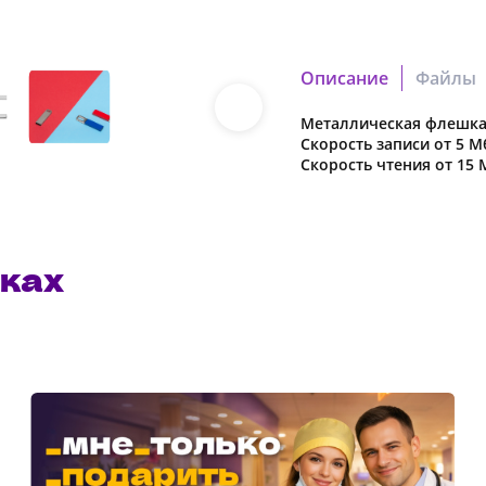
печать
УФ
печать
Описание
Файлы
Металлическая флешка 
70f0c3c347aa0458.cdr
Скорость записи от 5 Мб
Скачать файл
Скорость чтения от 15 
83ba47d6a7a75261.pdf
Скачать файл
ках
Наша компания о
в характеристики
предварительног