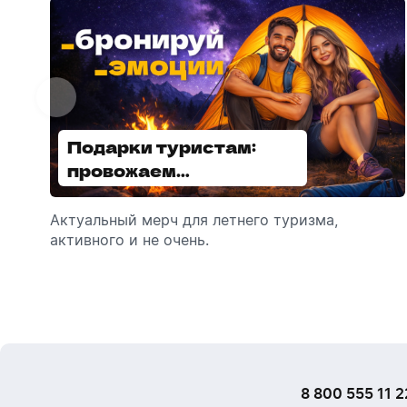
Подарки туристам:
Диспенсеры для мыла:
провожаем
выбираем модель
сотрудников в отпуск!
Актуальный мерч для летнего туризма,
Обзор автоматических диспенсеров для
активного и не очень.
мыла, которые идеально подходят для
брендирования.
8 800 555 11 2