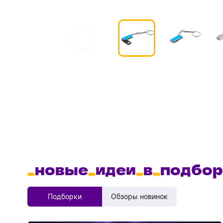
_
новые
_
идеи
_
в
_
подбор
Подборки
Обзоры новинок