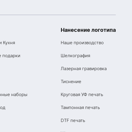
Нанесение логотипа
и Кухня
Наше производство
е подарки
Шелкография
Лазерная гравировка
Тиснение
чные наборы
Круговая УФ печать
год
Тампонная печать
DTF печать