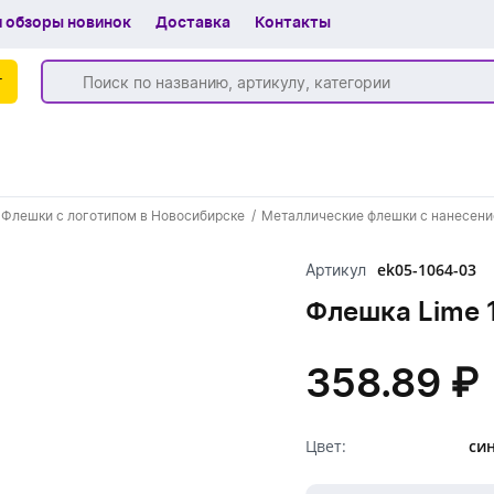
 обзоры новинок
Доставка
Контакты
г
Бренды
Флешки с логотипом в Новосибирске
Металлические флешки с нанесени
Частые вопросы
ek05-1064-03
Артикул
Шоу-рум
Флешка Lime 1
О компании
Вакансии
358.89 ₽
Доставка
Цвет:
си
+7 (383) 255-55-05