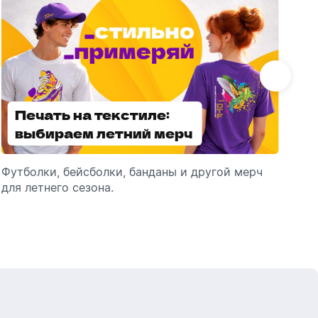
Бутылки детские
Стикеры
Вязанная одежда
Детские наборы и подарки
Новогодняя упаковка
Мерч Союзмультфильм
Новогодняя посуда
Печать на текстиле:
Выбираем
выбираем летний мерч
брендированные
зонты
Футболки, бейсболки, банданы и другой мерч
Выбираем зонты для корпоративного
Пр
для летнего сезона.
подарка: разбираем разновидности и важные
ме
технические характеристики.