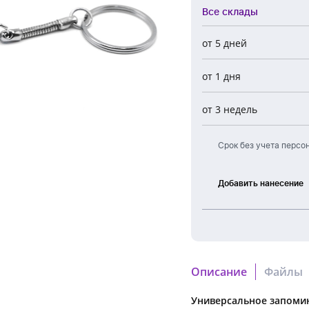
Все склады
Обратный звонок
от 5 дней
Все склады
от 1 дня
Центральный
Новосибирск
от 3 недель
Европа
Срок без учета персо
Добавить нанесение
УФ
печать
Описание
Файлы
Универсальное запомин
ecff709c_bf27_11ed_ace