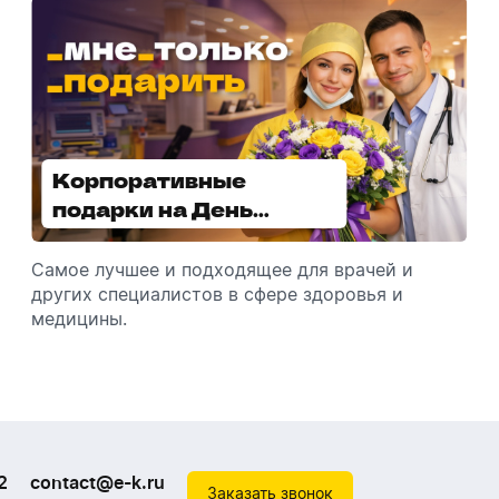
Корпоративные
Увлажнители воздуха -
подарки на День
отличный подарок
медицинского
зимой
работника
Самое лучшее и подходящее для врачей и
Разбираемся, как подарить увлажнитель
других специалистов в сфере здоровья и
воздуха, чтобы он идеально подошел к
медицины.
помещению.
2
contact@e-k.ru
Заказать звонок