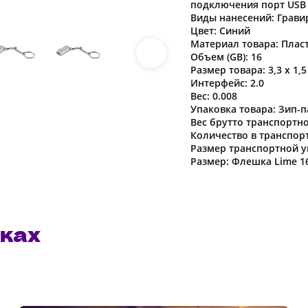
подключения порт USB
Скачать файл
Виды нанесений: Грави
Цвет: Синий
Материал товара: Плас
Объем (GB): 16
Размер товара: 3,3 x 1,5
Наша компания о
Интерфейс: 2.0
в характеристики
Вес: 0.008
предварительног
Упаковка товара: Зип-п
Вес брутто транспортно
Количество в транспорт
Размер транспортной уп
Размер: Флешка Lime 16
ках