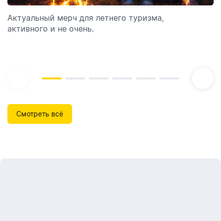
отпуск!
Актуальный мерч для летнего туризма,
Обзор автоматических диспенсеров для мыла,
активного и не очень.
которые идеально подходят для брендирования.
Смотреть всё