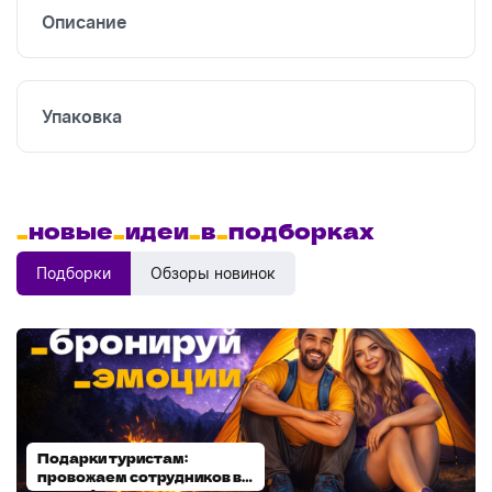
Описание
Упаковка
_
новые
_
идеи
_
в
_
подборках
Подборки
Обзоры новинок
Подарки туристам:
Диспенсеры для мыла:
провожаем сотрудников в
выбираем модель