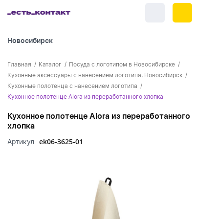
Новосибирск
+7 (383) 255-55-05
Главная
Каталог
Посуда с логотипом в Новосибирске
Новинки
Кухонные аксессуары с нанесением логотипа, Новосибирск
Кухонные полотенца с нанесением логотипа
Обратный звонок
Новинки одежды
Праздники
Кухонное полотенце Alora из переработанного хлопка
Контакты
Новинки ручек
Кухонное полотенце Alora из переработанного
23 февраля
Одежда
хлопка
Каталог
Новинки Электроники
8 марта
Одежда - новинки
ek06-3625-01
Артикул
Ручки
Портфолио
Новинки посуды
День влюбленных - 14 февраля
Футболки
Ручки - новинки
Нанесение логотипа
Электроника
Новинки для отдыха
Мужские футболки
Пластиковые ручки
Поло
Подборки и обзоры новинок
Электроника - новинки
Посуда и Кухня
Новинки для дома
Женские футболки
Металлические ручки
Мужское поло
Кепки и бейсболки
Спецпредложения
Аккумуляторы
Посуда и кухня новинки
Новинки ежедневников и блокнотов
Отдых