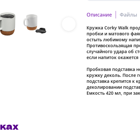
Описание
Файлы
Кружка Corky Walk про
12893.60_17.pdf
пробки и матового фая
Скачать файл
остыть любимому напи
Противоскользящая пр
случайного удара об ст
если напиток окажется
Наша компания о
Пробковая подставка н
в характеристики
кружку деколь. После 
предварительног
подставка крепится к 
деколировании подстав
Емкость 420 мл, при з
ках