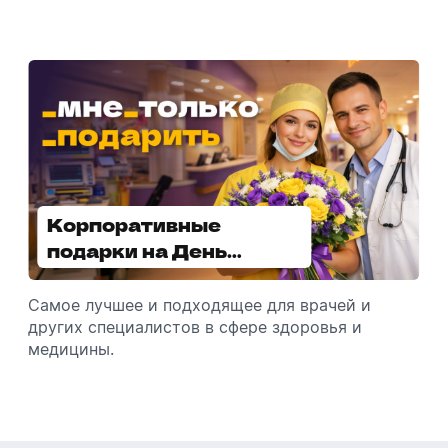
Корпоративные
Увлажнители воздуха -
подарки на День
отличный подарок
медицинского
зимой
работника
Самое лучшее и подходящее для врачей и
Разбираемся, как подарить увлажнитель
других специалистов в сфере здоровья и
воздуха, чтобы он идеально подошел к
медицины.
помещению.