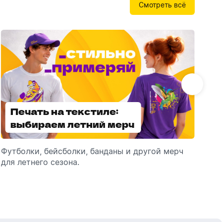
Смотреть всё
Бутылки детские
Стикеры
Вязанная одежда
Детские наборы и подарки
Новогодняя упаковка
Мерч Союзмультфильм
Новогодняя посуда
Печать на текстиле:
Выбираем
выбираем летний мерч
брендированные
зонты
Футболки, бейсболки, банданы и другой мерч
Выбираем зонты для корпоративного
Пр
для летнего сезона.
подарка: разбираем разновидности и важные
ме
технические характеристики.