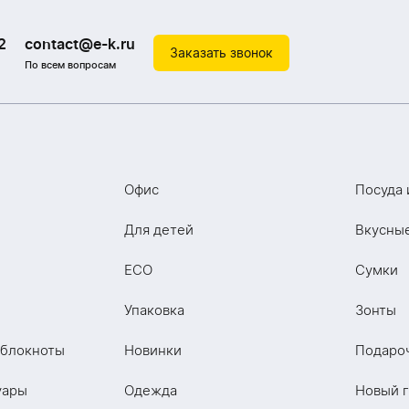
2
contact@e-k.ru
Заказать звонок
По всем вопросам
Офис
Посуда 
Для детей
Вкусны
ECO
Сумки
Упаковка
Зонты
 блокноты
Новинки
Подаро
уары
Одежда
Новый 