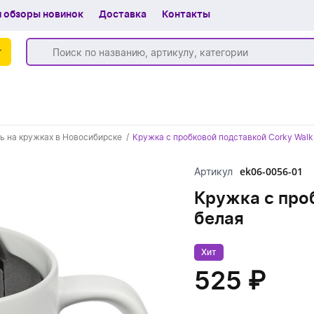
 обзоры новинок
Доставка
Контакты
г
Бренды
ь на кружках в Новосибирске
Кружка с пробковой подставкой Corky Walk
Частые вопросы
ek06-0056-01
Артикул
Шоу-рум
Кружка с про
О компании
белая
Вакансии
Хит
Доставка
525 ₽
+7 (383) 255-55-05