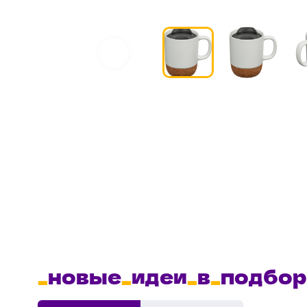
_
новые
_
идеи
_
в
_
подбор