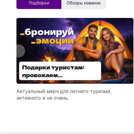
Подборки
Обзоры новинок
Подарки туристам:
Диспенсеры для мыла:
провожаем
выбираем модель
сотрудников в отпуск!
Актуальный мерч для летнего туризма,
Обзор автоматических диспенсеров для
активного и не очень.
мыла, которые идеально подходят для
брендирования.