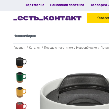
Портфолио
Нанесение логотипа
Подборки и
Катало
Новосибирск
Контакты
Главная
Каталог
Посуда с логотипом в Новосибирске
Печат
Каталог
Портфолио
Нанесение логотипа
Подборки и обзоры новинок
Спецпредложения
Блог