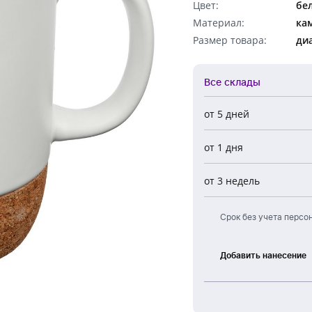
Цвет:
бе
Обратный звонок
Материал:
ка
Размер товара:
диа
Все склады
от 5 дней
Все склады
от 1 дня
Центральный
Новосибирск
от 3 недель
Европа
Срок без учета персо
Добавить нанесение
Лазерная
гравировка