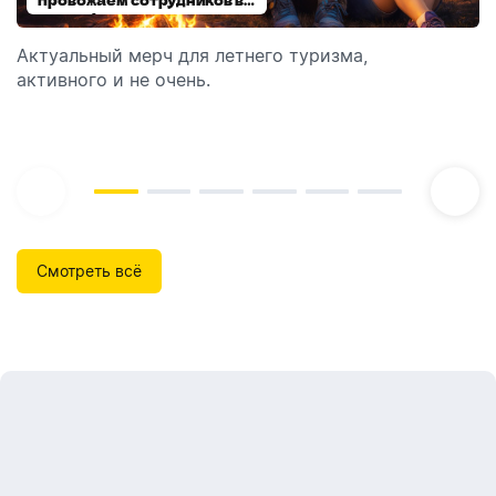
отпуск!
Актуальный мерч для летнего туризма,
Обзор автоматических диспенсеров для мыла,
активного и не очень.
которые идеально подходят для брендирования.
Смотреть всё