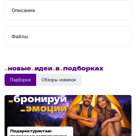
Описание
Файлы
_
новые
_
идеи
_
в
_
подборках
Подборки
Обзоры новинок
Подарки туристам:
Диспенсеры для мыла:
провожаем сотрудников в
выбираем модель