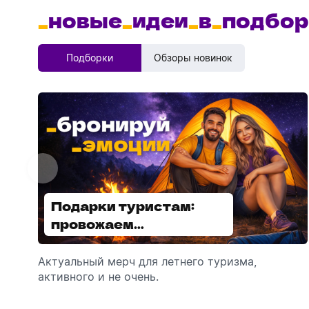
_
новые
_
идеи
_
в
_
подбор
Подборки
Обзоры новинок
Подарки туристам:
Диспенсеры для мыла:
провожаем
выбираем модель
сотрудников в отпуск!
Актуальный мерч для летнего туризма,
Обзор автоматических диспенсеров для
активного и не очень.
мыла, которые идеально подходят для
брендирования.