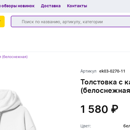
 обзоры новинок
Доставка
Контакты
г
Бренды
я (белоснежная)
Частые вопросы
ek03-0270-11
Артикул
Шоу-рум
Толстовка с 
О компании
(белоснежная
Вакансии
1 580 ₽
Доставка
+7 (383) 255-55-05
Цвет:
бе