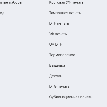
чные наборы
Круговая УФ печать
год
Тампонная печать
DTF печать
УФ печать
UV DTF
Термоперенос
Вышивка
Деколь
DTG печать
Сублимационная печать