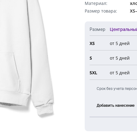
Материал:
хло
Обратный звонок
Размер товара:
XS
Размер
Центральны
XS
от 5 дней
Все 
S
от 5 дней
Цент
Ново
5XL
от 5 дней
Евро
Срок без учета персо
Добавить нанесение
Шелкография
Термоперенос