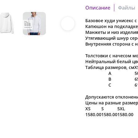
Описание
Файлы
Базовое худи унисекс 
6926_19.pdf
Капюшон на подкладке
Скачать файл
Манжеты и низ издели
Утягивающий шнур сер
6926_23.pdf
Внутренняя сторона с 
Скачать файл
Толстовки с начесом мо
Нейтральный белый цве
6926_21.pdf
Таблица размеров, см
X
A
5
Скачать файл
B
6
C
6
Допускаются отклонени
Наша компания о
Цены на разные размер
в характеристики
XS
S
5XL
предварительног
1580.00
1580.00
1580.00