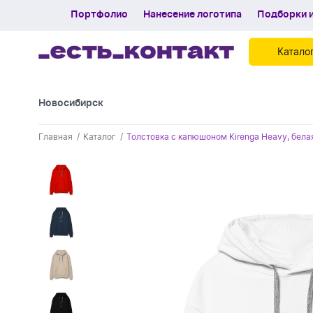
Портфолио
Нанесение логотипа
Подборки и
Катало
Новосибирск
Контакты
Главная
Каталог
Толстовка с капюшоном Kirenga Heavy, бела
Каталог
Портфолио
Нанесение логотипа
Подборки и обзоры новинок
Спецпредложения
Блог