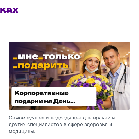
ках
Корпоративные
Увлажнители воздуха -
подарки на День
отличный подарок
медицинского
зимой
работника
Самое лучшее и подходящее для врачей и
Разбираемся, как подарить увлажнитель
других специалистов в сфере здоровья и
воздуха, чтобы он идеально подошел к
медицины.
помещению.