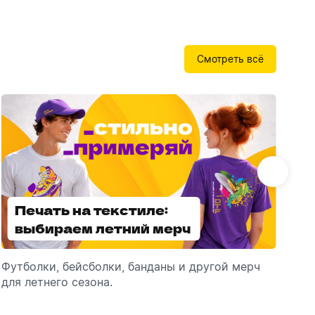
Бутылки детские
Стикеры
Вязанная одежда
Детские наборы и подарки
Новогодняя упаковка
Смотреть всё
Мерч Союзмультфильм
Новогодняя посуда
Печать на текстиле:
Выбираем
выбираем летний мерч
брендированные
зонты
Футболки, бейсболки, банданы и другой мерч
Выбираем зонты для корпоративного
Пр
для летнего сезона.
подарка: разбираем разновидности и важные
ме
технические характеристики.