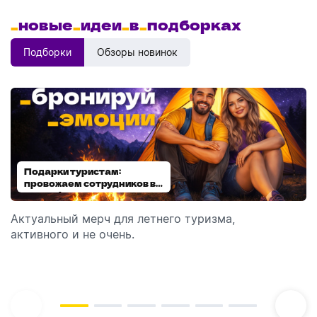
_
новые
_
идеи
_
в
_
подборках
Подборки
Обзоры новинок
Подарки туристам:
Диспенсеры для мыла:
провожаем сотрудников в
выбираем модель
отпуск!
Актуальный мерч для летнего туризма,
Обзор автоматических диспенсеров для мыла,
активного и не очень.
которые идеально подходят для брендирования.