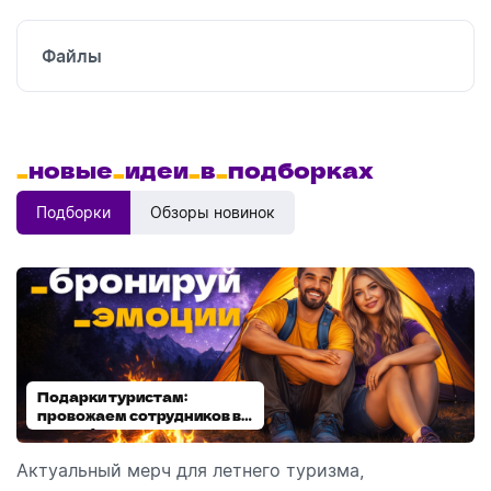
Файлы
_
новые
_
идеи
_
в
_
подборках
Подборки
Обзоры новинок
Подарки туристам:
Диспенсеры для мыла:
провожаем сотрудников в
выбираем модель
отпуск!
Актуальный мерч для летнего туризма,
Обзор автоматических диспенсеров для мыла,