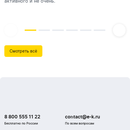
активного и не очень.
которые идеально подходят для брендирования.
Смотреть всё
8 800 555 11 22
contact@e-k.ru
Бесплатно по России
По всем вопросам