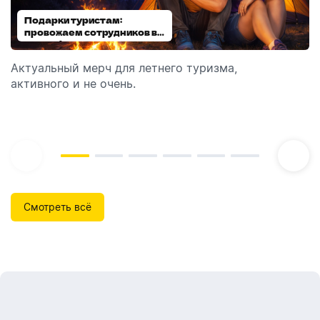
Подарки туристам:
Диспенсеры для мыла:
провожаем сотрудников в
выбираем модель
отпуск!
Актуальный мерч для летнего туризма,
Обзор автоматических диспенсеров для мыла,
активного и не очень.
которые идеально подходят для брендирования.
Смотреть всё