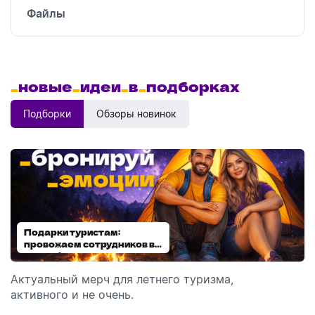
Файлы
_
новые
_
идеи
_
в
_
подборках
Подборки
Обзоры новинок
Подарки туристам:
Диспенсеры для мыла:
провожаем сотрудников в
выбираем модель
отпуск!
Актуальный мерч для летнего туризма,
Обзор автоматических диспенсеров для мыла,
активного и не очень.
которые идеально подходят для брендирования.